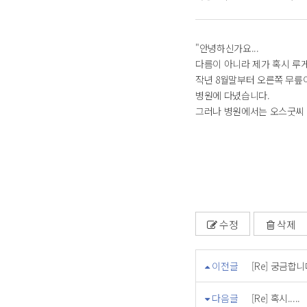
"안녕하신가요...
다름이 아니라 제가 혹시 루게
작년 8월말부터 오른쪽 무릎
병원에 다녔습니다.
그러나 병원에서는 오스굿씨
수정
삭제
이전글
[Re] 궁금합
다음글
[Re] 혹시.....