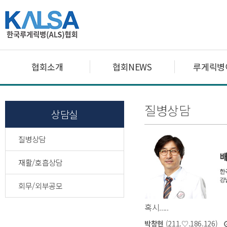
협회소개
협회NEWS
루게릭병
질병상담
상담실
질병상담
재활/호흡상담
회무/외부공모
혹시.....
박창현
(211.♡.186.126)