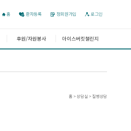
홈
환자등록
정회원가입
로그인
후원/자원봉사
아이스버킷챌린지
홈 > 상담실 > 질병상담