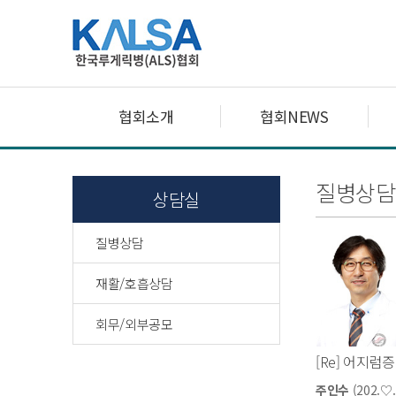
협회소개
협회NEWS
질병상담
상담실
질병상담
재활/호흡상담
회무/외부공모
[Re] 어지럼증
주인수
(202.♡.