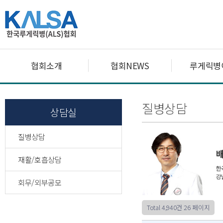
협회소개
협회NEWS
루게릭병
질병상담
상담실
질병상담
재활/호흡상담
회무/외부공모
Total 4,940건
26 페이지