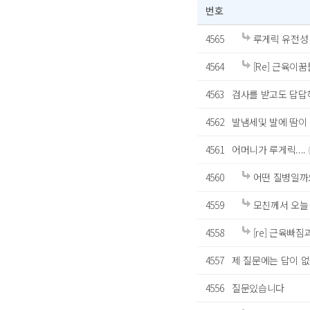
번호
4565
루게릭 유전성 
4564
[Re] 근육이
4563
검사를 받고도 답답해
4562
발냄세및 발에 땀이
4561
어머니가 루게릭....
4560
어떤 질병일까
4559
모친께서 오늘
4558
[re] 근육빠짐
4557
제 질문에는 답이 
4556
질문있습니다