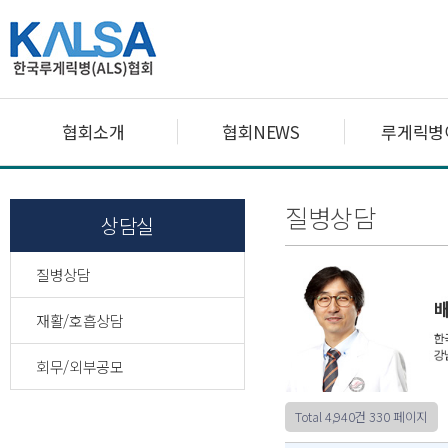
협회소개
협회NEWS
루게릭병
질병상담
상담실
질병상담
재활/호흡상담
회무/외부공모
Total 4,940건
330 페이지