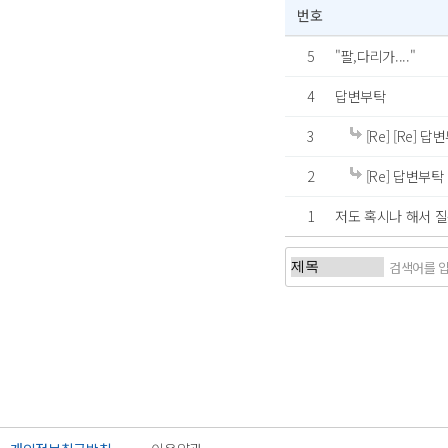
번호
5
"팔,다리가...."
4
답변부탁
3
[Re] [Re] 답
2
[Re] 답변부탁
1
저도 혹시나 해서 
처음
이전