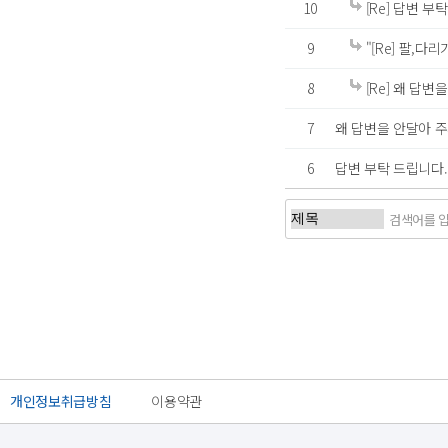
10
[Re] 답변 부탁
9
"[Re] 팔,다리가.
8
[Re] 왜 답변을
7
왜 답변을 안달아 주시
6
답변 부탁 드립니다..
처음
이전
개인정보취급방침
이용약관