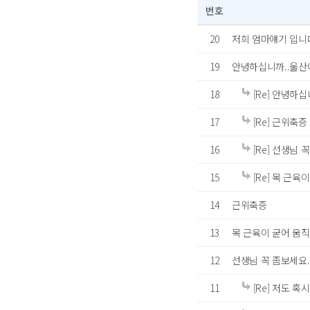
번호
20
저희 엄마얘기 입니
19
안녕하십니까..울산
18
[Re] 안녕하
17
[Re] 근위축증
16
[Re] 선생님 꼭 좀보
15
[Re] 목 근육
14
근위축증
13
목 근육이 굳어 움직
12
선생님 꼭 좀보세요.......
11
[Re] 저도 혹