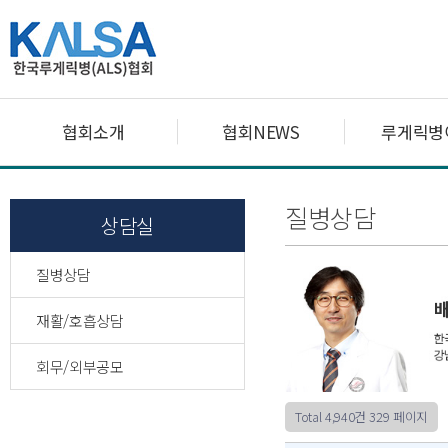
협회소개
협회NEWS
루게릭병
질병상담
상담실
질병상담
재활/호흡상담
회무/외부공모
Total 4,940건
329 페이지