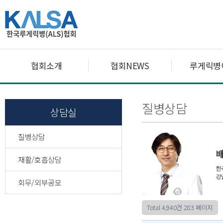
협회소개
협회NEWS
루게릭병
질병상담
상담실
질병상담
재활/호흡상담
회무/외부공모
Total 4,940건
283 페이지