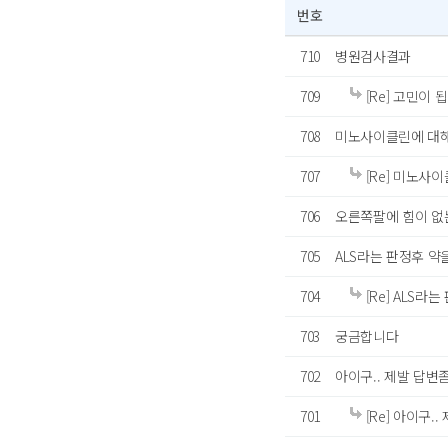
번호
710
병원검사결과
709
[Re] 고민이 됩
708
미노사이클린에 대해
707
[Re] 미노사
706
오른쪽팔에 힘이 없는
705
ALS라는 판정후 약
704
[Re] ALS라
703
궁금합니다
702
아이구.. 제발 답변좀
701
[Re] 아이구..