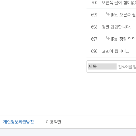
700
오른쪽 팔이 힘이없
699
[Re] 오른쪽 팔이 
698
정말 답답합니다.
697
[Re] 정말 답
696
고민이 됩니다...
처음
이전
개인정보취급방침
이용약관