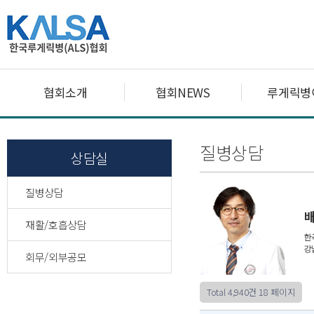
협회소개
협회NEWS
루게릭병
질병상담
상담실
질병상담
재활/호흡상담
회무/외부공모
Total 4,940건
18 페이지