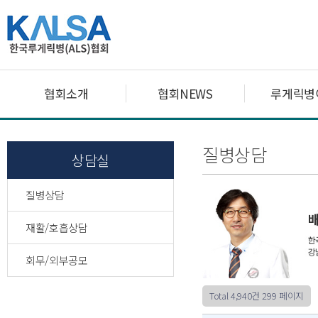
협회소개
협회NEWS
루게릭병
질병상담
상담실
질병상담
재활/호흡상담
회무/외부공모
Total 4,940건
299 페이지