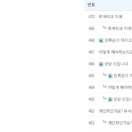
번호
470
루게릭과 치매
469
루게릭과 치매
468
왼쪽손이 저리고
467
어떻게 해야하는지요
466
상담 드립니다.
465
왼쪽손이 저
464
어떻게 해야하
463
상담 드립니
462
개인차인가요? 유사
461
개인차인가요?