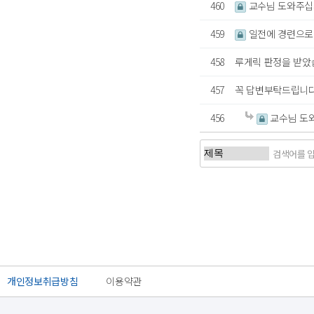
460
교수님 도와주십시오
459
일전에 경련으로
458
루게릭 판정을 받았
457
꼭 답변부탁드립니다
456
교수님 도와주
처음
이전
개인정보취급방침
이용약관