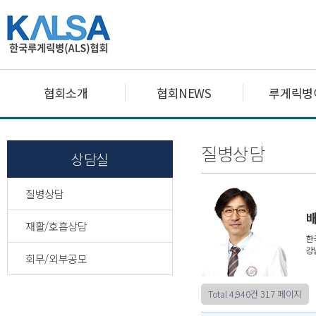
협회소개
협회NEWS
루게릭병
질병상담
상담실
질병상담
재활/호흡상담
회무/외부공모
Total 4,940건
317 페이지