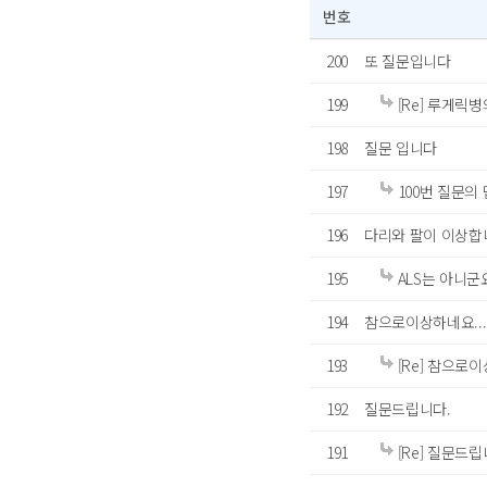
번호
200
또 질문입니다
199
[Re] 루게릭병
198
질문 입니다
197
100번 질문의
196
다리와 팔이 이상합
195
ALS는 아니군
194
참으로이상하네요...
193
[Re] 참으로이
192
질문드립니다.
191
[Re] 질문드립