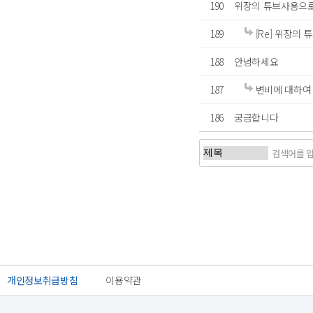
190
위장의 튜브사용으
189
[Re] 위장의
188
안녕하세요
187
변비에 대하여
186
궁금합니다
처음
이전
개인정보취급방침
이용약관