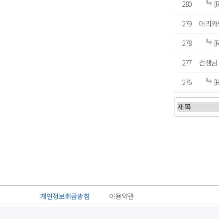
280
[
279
머리카
278
[
277
선생님 
276
[
처음
이전
개인정보취급방침
이용약관