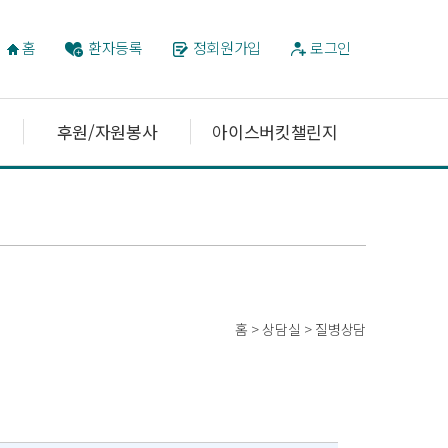
홈
환자등록
정회원가입
로그인
후원/자원봉사
아이스버킷챌린지
홈 > 상담실 > 질병상담