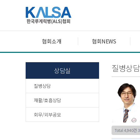
협회소개
협회NEWS
질병상담
상담실
질병상담
재활/호흡상담
회무/외부공모
Total 4,940건
3