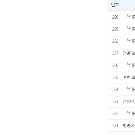
번호
290
[
289
[
288
[
287
정말 
286
[
285
여쭤 봅
284
[
283
선생님
282
[
281
병명이