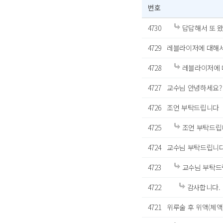
번호
4730
답답해서 또 
4729
레블라이저에 대해서
4728
레블라이저에 
4727
교수님 안녕하세요?
4726
조언 부탁드립니다
4725
조언 부탁드립
4724
교수님 부탁드립니다
4723
교수님 부탁드
4722
감사합니다.
4721
위루술 후 위액(체액