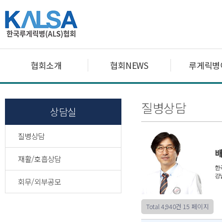
협회소개
협회NEWS
루게릭병
질병상담
상담실
질병상담
재활/호흡상담
회무/외부공모
Total 4,940건
15 페이지