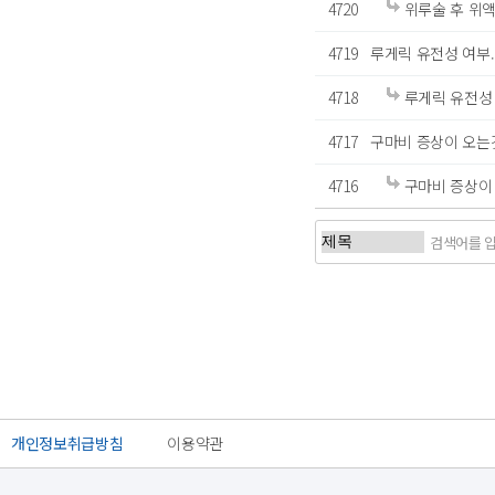
4720
위루술 후 위액
4719
루게릭 유전성 여부.
4718
루게릭 유전성 
4717
구마비 증상이 오는
4716
구마비 증상이
처음
이전
개인정보취급방침
이용약관