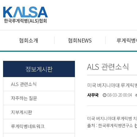
협회소개
협회NEWS
루게릭병
ALS 관련소식
정보게시판
ALS 관련소식
미국 버지니아대 루게릭병 신
사무국
08-03-20 00:04
자주하는 질문
지부게시판
미국 버지니아대 루게릭병 치료약
출처 : 한국루게릭병연구소 (
루게릭병네트워크