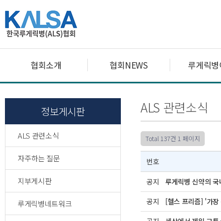
협회소개
협회NEWS
루게릭병
ALS 관련소식
정보게시판
ALS 관련소식
Total 137건
1 페이지
자주하는 질문
번호
지부게시판
공지
루게릭병 신약의 국
공지
[헬스 프리즘] '가
루게릭병네트워크