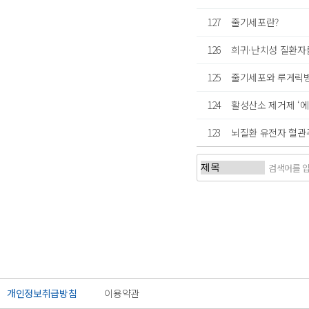
127
줄기세포란?
126
희귀·난치성 질환자를
125
줄기세포와 루게릭병 치
124
활성산소 제거제 ‘에
123
뇌질환 유전자 혈관주사 
개인정보취급방침
이용약관