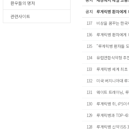
공지
세상에서 제일 고통
환우들의 명저
공지
루게릭병 환자에게 
관련사이트
137
비상을 꿈꾸는 한국루게
136
루게릭병 환자에게 
135
"루게릭병 환자들 
134
유럽연합식약청 추천 루게
133
루게릭병 세계 최초 백신
132
미국 버지니아대 루게릭
131
웨이트 트레이닝, 루게
130
루게릭병 쥐, iPS
129
루게릭병과 TDP-43 유
128
루게릭병 신약 ISIS 33