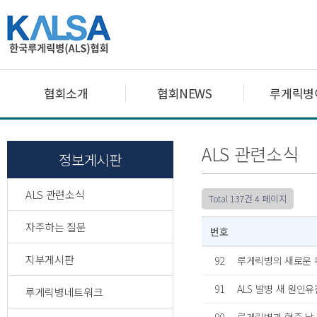
협회소개
협회NEWS
루게릭병
ALS 관련소식
정보게시판
ALS 관련소식
Total 137건
4 페이지
자주하는 질문
번호
지부게시판
92
루게릭병의 새로운 
91
ALS 발병 새 원인
루게릭병네트워크