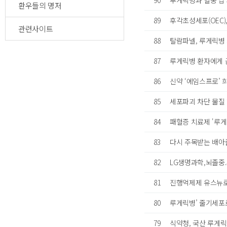
90
루게릭병과 혈중 납 과
환우들의 명저
89
후각초성세포(OEC), 
관련사이트
88
탈람파넬, 루게릭병 지연
87
루게릭병 환자에게 금연은
86
신약 ‘에임스프로’ 희귀
85
세포파괴 차단 물질 ‘사이
84
패혈증 치료제 '루게
83
다시 주목받는 배아
82
LG생명과학,뇌졸중
81
진행억제제 유스뉴로
80
루게릭병’ 줄기세포
79
식약청, 국산 루게