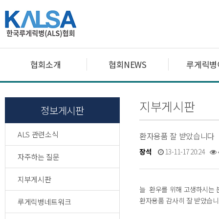
협회소개
협회NEWS
루게릭병
지부게시판
정보게시판
ALS 관련소식
환자용품 잘 받았습니다
장석
13-11-17 20:24
자주하는 질문
지부게시판
늘 환우를 위해 고생하시는 
환자용품 감사히 잘 받았습니다
루게릭병네트워크