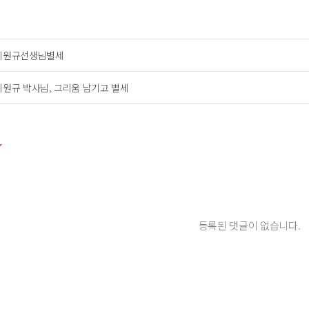
이원규선생님별세
이원규 박사님, 그리움 남기고 별세
등록된 댓글이 없습니다.