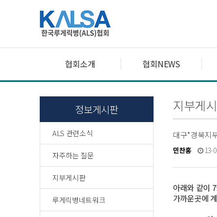
협회소개
협회NEWS
지부게시
정보게시판
ALS 관련소식
대구*경북지부 
민찬홍
13-0
자주하는 질문
지부게시판
아래와 같이 
가까운곳에 계
루게릭병네트워크