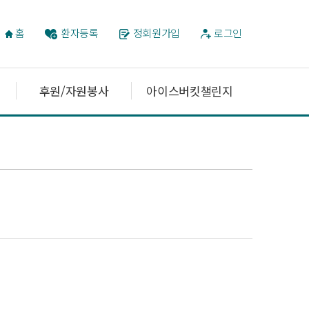
홈
환자등록
정회원가입
로그인
후원/자원봉사
아이스버킷챌린지