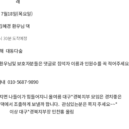
 래
년 7월18일(목요일)
김혜경 환우님 댁
시 30분 도착예정
진해 대동다숲
환우님및 보호자분들은 댓글로 참석자 이름과 인원수를 꼭 적어주세요
 010-5687-9890
워지면 나들이가 힘들어지니 올여름 대구*경북지부 모임은 경치좋은
댁에서 조촐하게 보낼까 합니다. 관심있는분은 쪽지 주세요~~*
이상 대구*경북지부장 민찬홍 올림