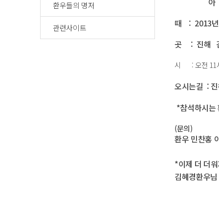
아
환우들의 명저
때 : 2013
관련사이트
곳 : 진해 
시 : 오전 11
오시는길 : 
*참석하시는 
(문의)
환우 민찬홍 아내
*이제 더 더
김혜경환우님 