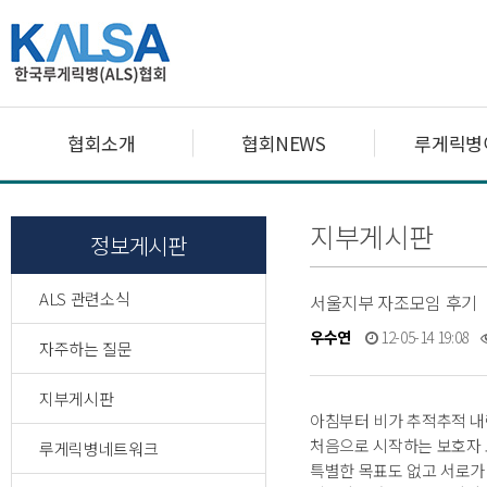
협회소개
협회NEWS
루게릭병
지부게시판
정보게시판
ALS 관련소식
서울지부 자조모임 후기
우수연
12-05-14 19:08
자주하는 질문
지부게시판
아침부터 비가 추적추적 
처음으로 시작하는 보호자
루게릭병네트워크
특별한 목표도 없고 서로가