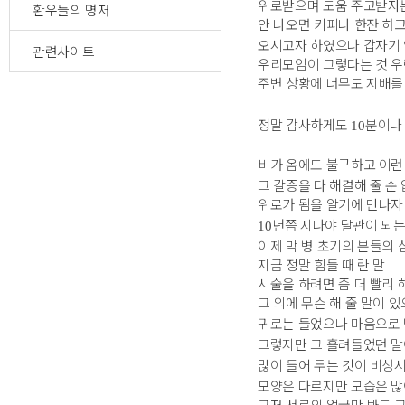
위로받으며 도움 주고받자
환우들의 명저
안 나오면 커피나 한잔 하고
오시고자 하였으나 갑자기 
관련사이트
우리모임이 그렇다는 것 우
주변 상황에 너무도 지배를
정말 감사하게도
분이나
10
비
가 옴에도 불구하고 이런
그 갈증을 다 해결해 줄 순
위로가 됨을 알기에 만나자
년쯤 지나야 달관이 되는
10
이제 막 병 초기의 분들의
지금 정말 힘들 때 란 말
시술을 하려면 좀 더 빨리 
그 외에 무슨 해 줄 말이 
귀로는 들었으나 마음으로 
그렇지만 그 흘려들었던 말
많이 들어 두는 것이 비상
모양은 다르지만 모습은 많
그저 서로의 얼굴만 봐도 그