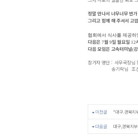
정말 만나서 너무너무 반가
그리고 함께 해 주셔서 고
협회에서 식사를 제공하
다음은
월
일 월요일
7
9
12
다음 모임은 고속터미널
강
(
참가자 명단 : 사무국장님
송기락님 조신현님
이전글
*대구.경북지부
다음글
대구,경북지부 