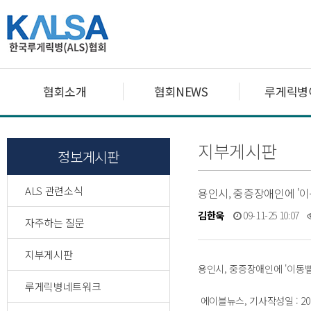
협회소개
협회NEWS
루게릭병
지부게시판
정보게시판
ALS 관련소식
용인시, 중증장애인에 '이
김한욱
09-11-25 10:07
자주하는 질문
지부게시판
용인시, 중증장애인에 '이동빨
루게릭병네트워크
에이블뉴스, 기사작성일 : 2009-1