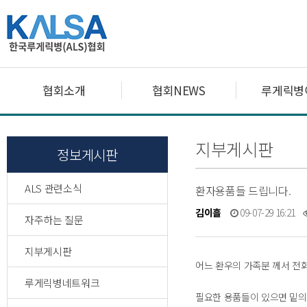
협회소개
협회NEWS
루게릭병
지부게시판
정보게시판
ALS 관련소식
환자용품들 드립니다.
김이흘
09-07-29 16:21
자주하는 질문
지부게시판
어느 환우의 가족분 께서 전
루게릭병네트워크
필요한 용품들이 있으면 밑의