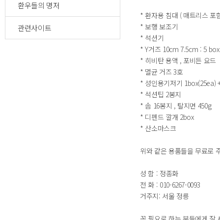
환우들의 명저
* 환자용 침대 ( 매트리스 포함
* 보행 보조기
관련사이트
* 석션기
* Y거즈 10cm 7.5cm : 5 box 
* 히비탄 용액 , 포비든 요드
* 멸균 거즈 3호
* 성인용기저기 1box(25ea) +
* 석션팁 2봉지
* 솜 16봉지 , 탈지면 450g
* 디펜드 깔개 2box
* 산소마스크
위와 같은 용품들을 무료로 
성 함 : 정종화
전 화 : 010-6267-0093
거주지: 서울 정릉
꼭 필요로 하는 분들에게 잘