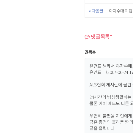
다음글
야자수매트 답
댓글목록
권득봉
은건표 님께서 야자수매트
은건표 (2007-06-24 17:12
ALS협회 게시란에 올
24시간의 병상생활하는 
물론 에어 메트도 다른 
우연히 불편을 지인에게 
금은 종전의 흘리든 땀의
글을 올립니다