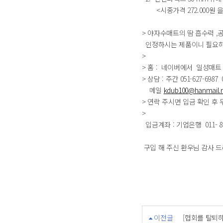
<시중가격 272.000원 을 2
> 야자수매트의 땀 흡수력 ,
인정하시는 제품이니 필요하
>
> 홈 : 네이버에서 일성매트 
> 상담 : 주간 051-627-6987 
메일
kdub100@hanmail.n
> 연락 주시면 입금 확인 후
>
입금계좌 : 기업은행 011- 88
구입 해 주신 환우님 감사 
이전글
[협회를 탈퇴