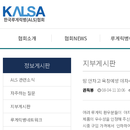
협회소개
협회NEWS
루게릭병
지부게시판
정보게시판
ALS 관련소식
땀 안차고 욕창예방 야
권득봉
08-04-11 10:06
자주하는 질문
지부게시판
여려 루게릭 환우분들이 야자
제품의 우수성을 인정해 주신
루게릭병네트워크
시중 구입 가격에서 인하하여