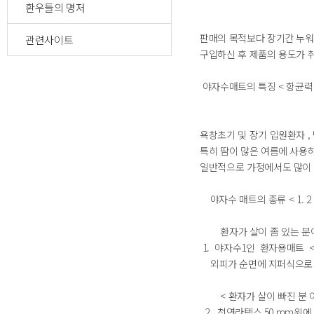
환우들의 명저
판매의 목적보다 장기간 누워
관련사이트
구입하신 후 제품의 용도가 
야자수매트의 특징 < 항균력 
욕창초기 및 장기 입원환자 
특히 땀이 많은 여름에 사용
일반적으로 가정에서도 많이
야자수 매트의 종류 < 1. 2 
환자가 살이 좀 있는 분이
1. 야자수1인 환자용매트 <시중
외피가 순면에 지퍼식으로 
< 환자가 살이 빠진 분 이 
2. 천연라텍스 50 mm위에