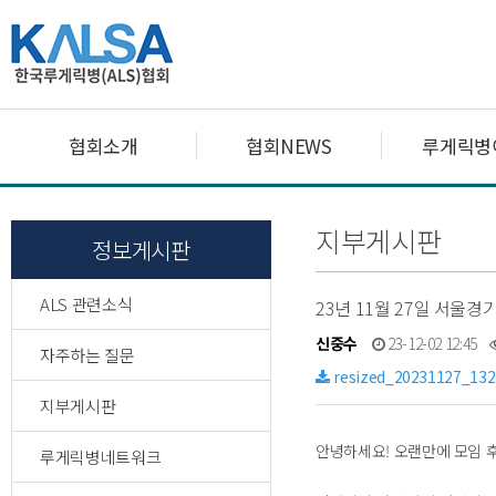
협회소개
협회NEWS
루게릭병
지부게시판
정보게시판
ALS 관련소식
23년 11월 27일 서울
신중수
23-12-02 12:45
자주하는 질문
resized_20231127_13
지부게시판
안녕하세요! 오랜만에 모임 
루게릭병네트워크