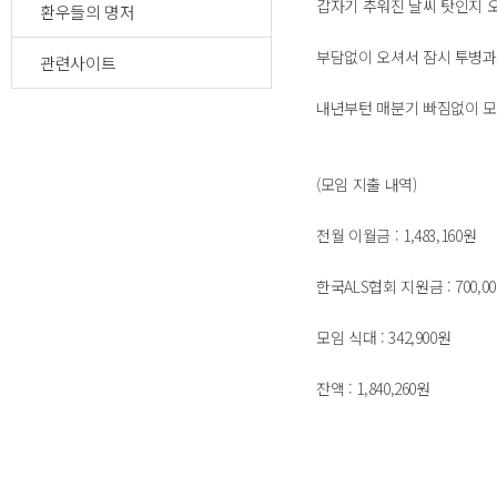
갑자기 추워진 날씨 탓인지 
환우들의 명저
부담없이 오셔서 잠시 투병과
관련사이트
내년부턴 매분기 빠짐없이 모
(모임 지출 내역)
전월 이월금 : 1,483,160원
한국ALS협회 지원금 : 700,0
모임 식대 : 342,900원
잔액 : 1,840,260원