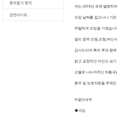
환우들의 명저
저는 2010년 초에 발병하
관련사이트
모임 날짜를 잡고나니 기
무탈하게 모임을 가졌습니
멀리 영주,안동,포항,부산
감사드리며 특히 루와 함
밝고 긍정적인 마인드 보기
선물로 나누어주신 하흥규
환우 및 보호자분들 추워진
※결산내역
◆수입