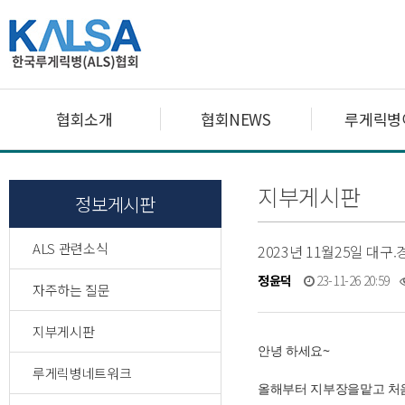
협회소개
협회NEWS
루게릭병
지부게시판
정보게시판
ALS 관련소식
2023년 11월25일 대
정윤덕
23-11-26 20:59
자주하는 질문
지부게시판
안녕 하세요~
루게릭병네트워크
올해부터 지부장을맡고 처