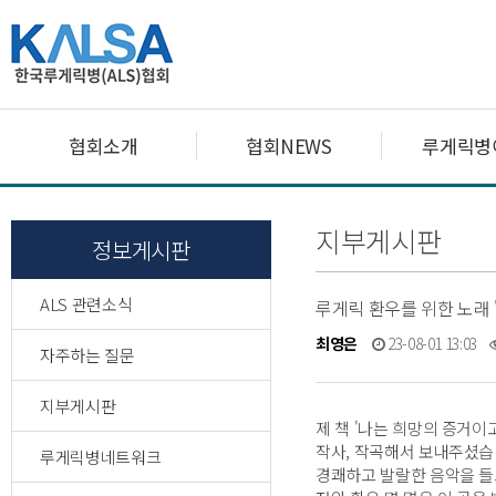
협회소개
협회NEWS
루게릭병
지부게시판
정보게시판
ALS 관련소식
루게릭 환우를 위한 노래 
최영은
23-08-01 13:03
자주하는 질문
지부게시판
제 책 '나는 희망의 증거이
작사, 작곡해서 보내주셨습
루게릭병네트워크
경쾌하고 발랄한 음악을 들으