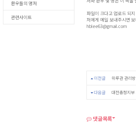
저와 환우 몇 명은 이 곡을
환우들의 명저
파일이 크다고 업로드 되지
관련사이트
저에게 메일 보내주시면 
hblee63@gmail.com
이전글
위루관 관리방
다음글
대전충청지부 
댓글목록