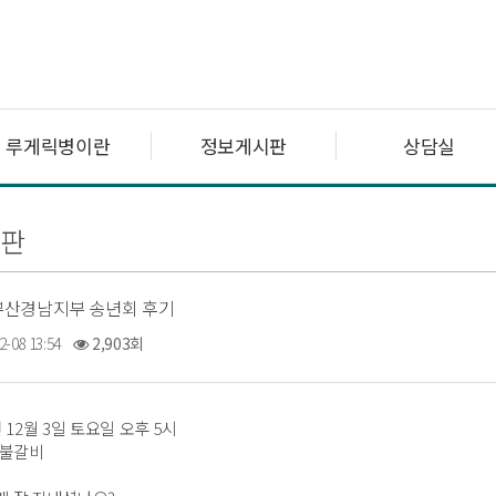
루게릭병이란
정보게시판
상담실
판
03 부산경남지부 송년회 후기
2-08 13:54
2,903회
2년 12월 3일 토요일 오후 5시
숯불갈비