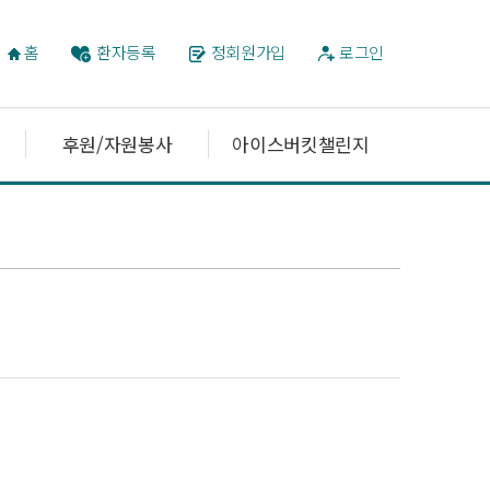
홈
환자등록
정회원가입
로그인
후원/자원봉사
아이스버킷챌린지