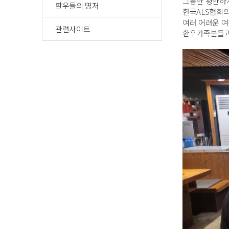
그동안 평안하
환우들의 명저
한국ALS협회의
여러 어려운 여
관련사이트
환우가족분들