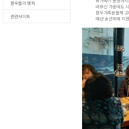
유가족이 운영하시는 
환우들의 명저
바쁘신 가운데도 시간
환우가족분들께 고마움
관련사이트
매년 송년회에 지원해 