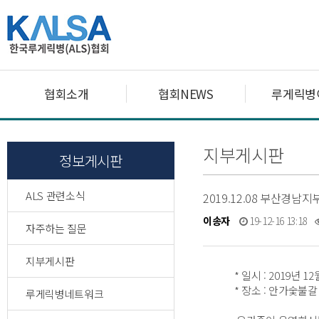
협회소개
협회NEWS
루게릭병
지부게시판
정보게시판
ALS 관련소식
2019.12.08 부산경남
이송자
19-12-16 13:18
자주하는 질문
지부게시판
* 일시 : 2019년 12월
* 장소 : 안가숯불갈
루게릭병네트워크