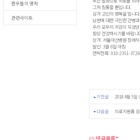
무슨 말씀으로 위로를 드려
환우들의 명저
그저 침통할 뿐입니다.
삼가 고인의 명복을 빕니다
관련사이트
남편에 대한 극진한 간병과
우리 모두의 귀감이 되셨던
항상 건강하시기를 바랍니다
상가: 서울아산병원 장례식
발인: 3월 6일 아침
연락전화: 010-2351-3726
이전글
2018 4월 
다음글
의료지원품 감
댓글목록