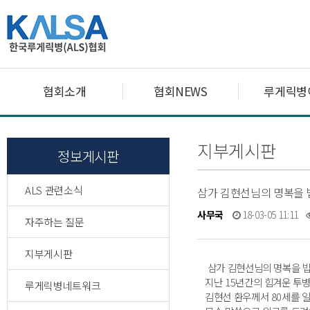
협회소개
협회NEWS
루게릭병
지부게시판
정보게시판
ALS 관련소식
삼가 김현선님의 명복을 
사무국
18-03-05 11:11
자주하는 질문
지부게시판
삼가 김현선님의 명복을 빕
지난 15년간의 힘겨운 투병
루게릭병네트워크
김현선 환우께서 80세를 