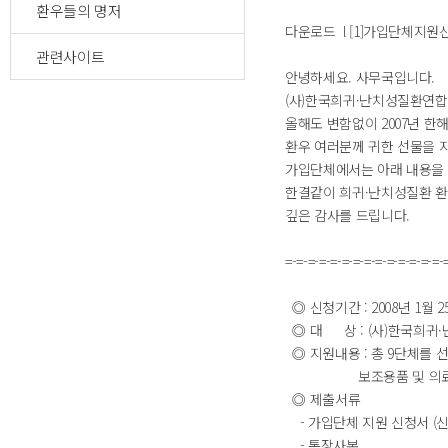
환우들의 명저
다운로드 l [1]가입단체지원신
관련사이트
안녕하세요. 사무국입니다.
(사)한국희귀·난치성질환연합
올해도 변함없이 2007년 
환우 여러분께 귀한 선물을 
가입단체에서는 아래 내용을
한결같이 희귀·난치성질환 환
깊은 감사를 드립니다.
=-=-=-=-=-=-=-=-=-=-=-=-=-
◎ 신청기간 : 2008년 1월 25일
◎ 대 상 : (사)한국희귀
◎ 지원내용 : 총 9단체를 
보조용품 및 의료용품(기
◎ 제출서류
- 가입단체 지원 신청서 (
- 통장사본