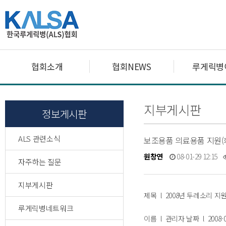
협회소개
협회NEWS
루게릭병
지부게시판
정보게시판
ALS 관련소식
보조용품 의료용품 지원(
원창연
08-01-29 12:15
자주하는 질문
지부게시판
제목 l 2008년 두레소리 지
루게릭병네트워크
이름 l 관리자 날짜 l 2008-01-