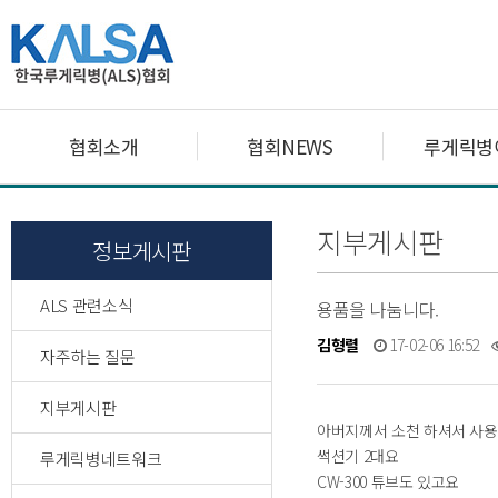
협회소개
협회NEWS
루게릭병
지부게시판
정보게시판
ALS 관련소식
용품을 나눔니다.
김형렬
17-02-06 16:52
자주하는 질문
지부게시판
아버지께서 소천 하셔서 사
썩션기 2대요
루게릭병네트워크
CW-300 튜브도 있고요