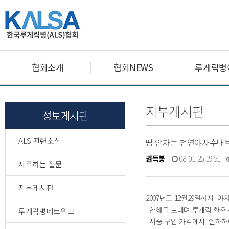
협회소개
협회NEWS
루게릭병
지부게시판
정보게시판
ALS 관련소식
땀 안차는 천연야자수매
권득봉
08-01-25 19:51
자주하는 질문
지부게시판
2007년도 12월29일까지
한해을 보내며 루게릭 환우
루게릭병네트워크
시중 구입 가격에서 인하하