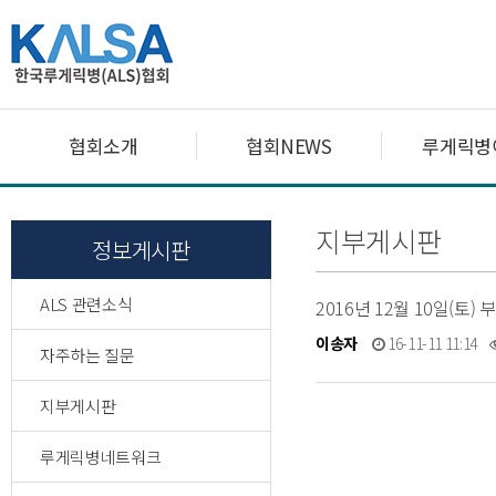
협회소개
협회NEWS
루게릭병
지부게시판
정보게시판
ALS 관련소식
2016년 12월 10일(토
이송자
16-11-11 11:14
자주하는 질문
지부게시판
루게릭병네트워크