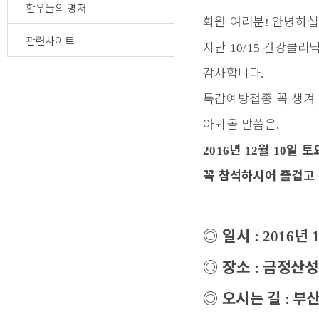
환우들의 명저
회원 여러분
안녕하십
!
관련사이트
지난
건강클리닉
10/15
감사합니다
.
독감예방접종 꼭 챙겨
아뢰올 말씀은
,
년
월
일 토
2016
12
10
꼭 참석하시어 즐겁고
◎
일시
년
:
2016
◎
장소
금정산성
:
◎
오시는 길
부산
: