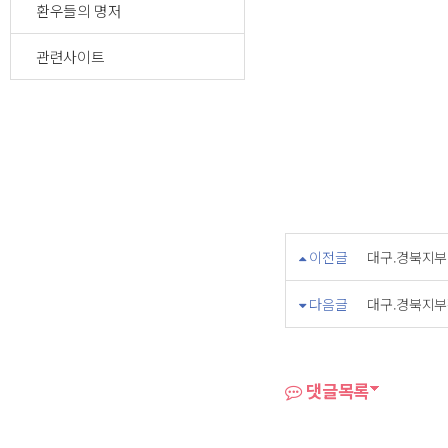
환우들의 명저
관련사이트
이전글
대구.경북지부 
다음글
대구.경북지부
댓글목록