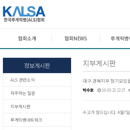
협회소개
협회NEWS
루게릭병
지부게시판
정보게시판
ALS 관련소식
대구.경북지부 정기모임을 
박수호
16-03-23 22:27
자주하는 질문
지부게시판
수고가 많으십니다. 4월7
루게릭병네트워크