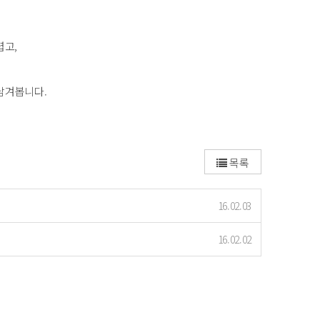
렵고,
 남겨봅니다.
목록
16.02.03
16.02.02