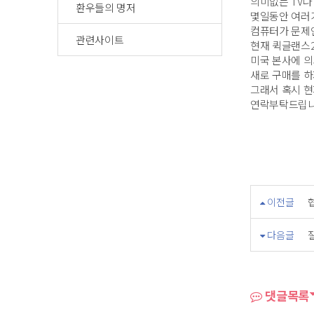
의미없는 TV나
환우들의 명저
몇일동안 여러
컴퓨터가 문제
관련사이트
현재 퀵글랜스
미국 본사에 
새로 구매를 하
그래서 혹시 현
연락부탁드립니다.
이전글
다음글
댓글목록