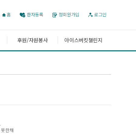
홈
환자등록
정회원가입
로그인
후원/자원봉사
아이스버킷챌린지
.
지 못한채