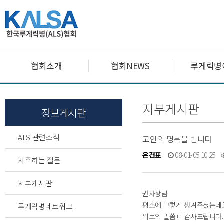
협회소개
협회NEWS
루게릭병
지부게시판
정보게시판
ALS 관련소식
고인의 명복을 빕니다
은건표
08-01-05 10:25
자주하는 질문
지부게시판
권사장님
평소에 그렇게 챙겨주셨는데
루게릭병네트워크
위로의 말씀ㅁ 감사드립니다.