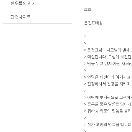
환우들의 명저
초초
관련사이트
은건표배상
>
>
> 은건표님 !! 사모님의 별
> 애절합니다 그렇게 극진
> 님을 두고 먼저 가신 사모님.
>
> 인명은 제천이라 여기시고
> 진정하셔서 건강을 지키며
>
> 이땅에 루게릭으로 고생하
> 좋은글 좋은 말씀을 많이
> 뭐라고 위로의 말씀을 올
>
> 삼가 고인의 명복을 빕니다
>