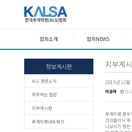
협회소개
협회NEWS
지부게시
정보게시판
ALS 관련소식
2015년 12
이송자
15-1
자주하는 질문
지부게시판
루게릭병 환우님
건강클리닉 후 
루게릭병네트워크
나오시기 힘든