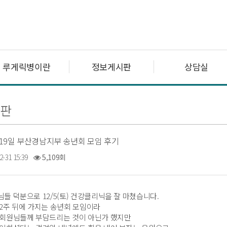
루게릭병이란
정보게시판
상담실
판
월 19일 부산경남지부 송년회 모임 후기
2-31 15:39
5,109회
들 덕분으로 12/5(토) 건강클리닉을 잘 마쳤습니다.
2주 뒤에 가지는 송년회 모임이라
 회원님들께 부담드리는 것이 아닌가 했지만