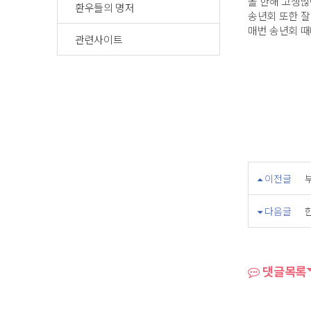
올 한해 고생
환우들의 명저
송년회 또한 잘
매번 송년회 때
관련사이트
이전글
다음글
댓글목록