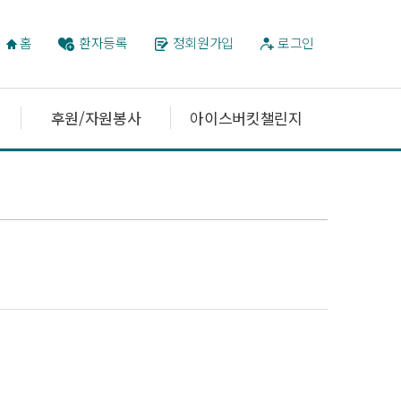
홈
환자등록
정회원가입
로그인
후원/자원봉사
아이스버킷챌린지