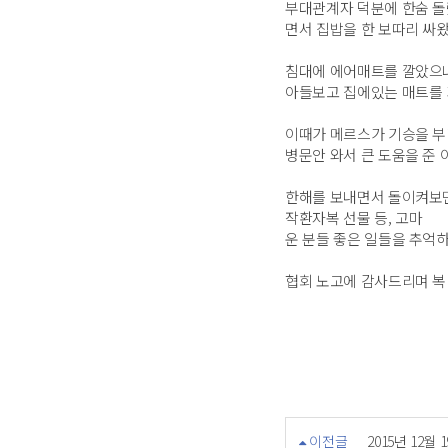
부대관계자 덕분에 한숨 돌
면서 집밥을 한 보따리 싸왔
침대에 에어매트를 깔았으나
아들보고 집에있는 매트를 가
이때가 메르스가 기승을 부
병문안 와서 큰 도움을 준 
한해를 보내면서 돌이켜보면
작환자복 선물 등, 고마
운 분들 좋은 일들을 추억
협회 노고에 감사드리며 복 
이전글
2015년 12