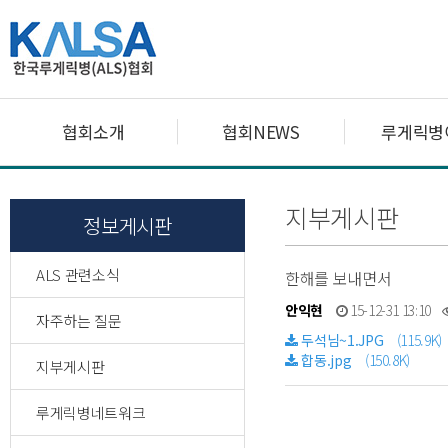
협회소개
협회NEWS
루게릭병
지부게시판
정보게시판
ALS 관련소식
한해를 보내면서
안익현
15-12-31 13:10
자주하는 질문
두석님~1.JPG
(115.9K)
합동.jpg
(150.8K)
지부게시판
루게릭병네트워크