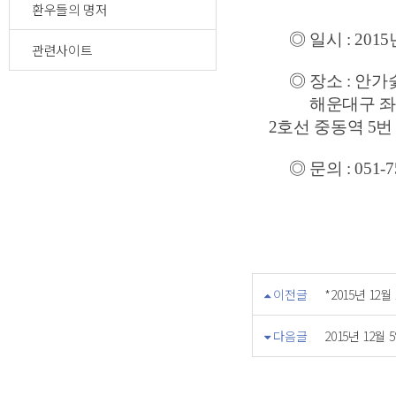
환우들의 명저
◎ 일시 :
201
관련사이트
◎ 장소 : 안가
해운대구 좌동순환로 
2호선 중동역 5번
◎ 문의 :
051-7
이전글
*2015년 12
다음글
2015년 12