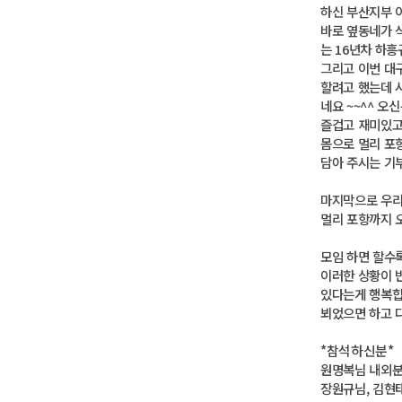
하신 부산지부 
바로 옆동네가 
는 16년차 하흥
그리고 이번 대
할려고 했는데 
네요 ~~^^ 
즐겁고 재미있고
몸으로 멀리 포
담아 주시는 기
마지막으로 우리
멀리 포항까지
모임 하면 할수
이러한 상황이 
있다는게 행복합
뵈었으면 하고 다
*참석하신분*
원명복님 내외분
장원규님, 김현