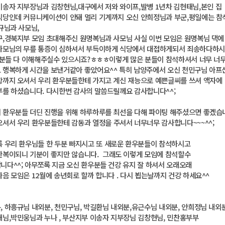
이송자 지부장님과 김창현님,대구에서 저와 와이프,
발병 1년차 김현태님,본인 집
식당인데 커뮤니케이션이 안돼 멀리 기계까지 오신 안희정님과 부군,평일에는 참
규님과 사모님,
구,경북지부 모임 초대해주신 원명복님과 사모님 사실 이번 모임은 원명복님 댁에
사모님의 무릎 통증이 심하셔서 부득이하게 식당에서 대접하게되서 죄송하다하시
오신분들 다 이해해주실수 있으시죠?ㅎㅎㅎ이렇게 많은 분들이 참석하셔서 너무 너
 행복하게 시간을 보낸거같아 좋았어요^^ 특히 남양주에서 오신 천민구님 아프
항까지 오셔서 우리 환우분들한테 가지고 계신 재능으로 예쁜글씨를 쓰셔 액자에
부를 하셨습니다. 다시한번 감사의 말씀드릴께요 감사합니다^^;
 환우분들 더딘 진행을 위해 하루하루를 최선을 다해 파이팅 해주셨으면 좋겠습
오셔서 우리 환우분들한테 감동과 열정을 주셔서 너무너무 감사합니다~~~^^;
록 우리 환우님들 한 두분 빠지시고 또
새로운 환우분들이 참석하시고
반복이되니 기분이 좋지만 않습니다.
그래도 이렇게 모임에 참석할수
니다^^; 아무쪼록 지금 오신 환우분들 건강 유지 잘
하셔서 오래오래
음 모임은 12월에 송년회로 할까 합니다 . 다시 뵙는날까지 건강 하세요^^
, 하흥규님 내외분, 천민구님, 박길환님 내외분,유근수님 내외분, 안희정님 내외
태님,박민웅님과 누나 , 부산지부 이송자 지부장님 김창현님, 민찬홍부부