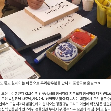
씨도 좋고 설레이는 마음으로 우리환우분들 만나러 포항으로 출발ㅎㅎ
 오신 나이롱환자 같으신 천민구님,집회 참석하랴 지부모임 참석하랴 다방면으
 오신 박길환님 사모님,사업하랴 신약정보 찾아 다니시는 대전에서 오신 유근수
부산에서
모임때마다 밤잠안자며 달려오는 장원규님,그리고 이번에 확진받은 멘탈
오신 박민웅님과 안쓰러워
눈물짓던 누나,대구,경북지부 모임에 꼭 참석하고 싶다