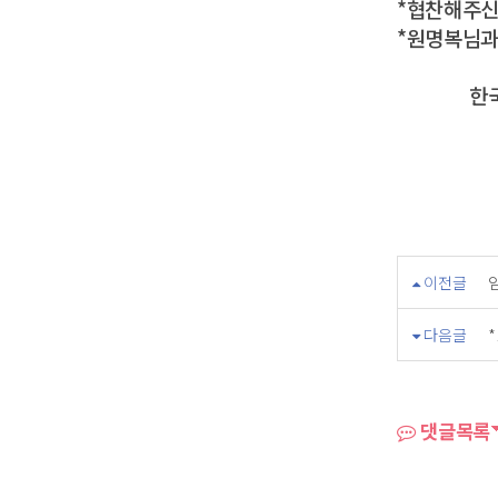
*협찬해주
*원명복님과
한국ALS
이전글
다음글
댓글목록