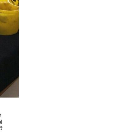
로
님
갑