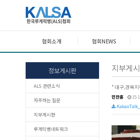
협회소개
협회NEWS
지부게시
정보게시판
ALS 관련소식
* 대구,경북지
민찬홍
15-1
자주하는 질문
KakaoTalk_
지부게시판
루게릭병네트워크