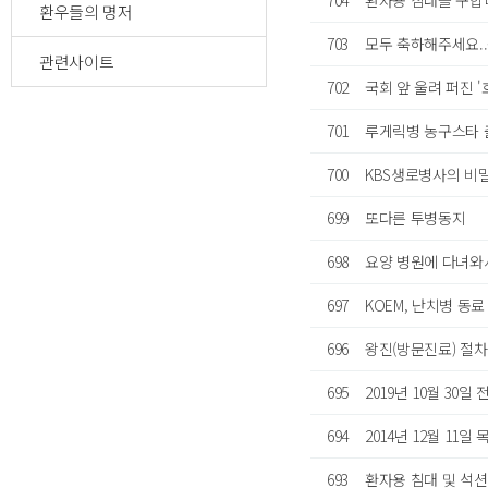
704
환자용 침대를 구합
환우들의 명저
703
모두 축하해주세요..
관련사이트
702
국회 앞 울려 퍼진 
701
루게릭병 농구스타 
700
KBS생로병사의 비
699
또다른 투병동지
698
요양 병원에 다녀
697
KOEM, 난치병 동
696
왕진(방문진료) 절차
695
2019년 10월 30
694
2014년 12월 11
693
환자용 침대 및 석션