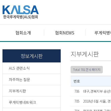
협회소개
협회NEWS
루게릭병
지부게시판
정보게시판
ALS 관련소식
Total 781건
6 페이지
자주하는 질문
번호
지부게시판
706
대구,경북지부 송년
705
2018년 6월 서울
루게릭병네트워크