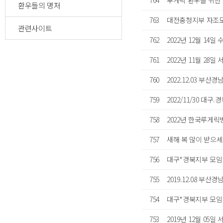
764
루게릭 환우를 위한 
환우들의 명저
763
대전충청지부 자조
관련사이트
762
2022년 12월 14
761
2022년 11월 28
760
2022.12.03 부
759
2022/11/30 대
758
2022년 한국루게
757
새해 복 많이 받으
756
대구*경북지부 모임
755
2019.12.08 부
754
대구*경북지부 모
753
2019년 12월 05