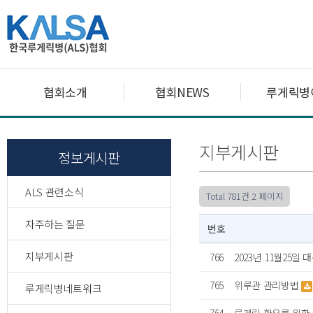
협회소개
협회NEWS
루게릭병
지부게시판
정보게시판
ALS 관련소식
Total 781건
2 페이지
자주하는 질문
번호
지부게시판
766
2023년 11월25일
765
위루관 관리방법
루게릭병네트워크