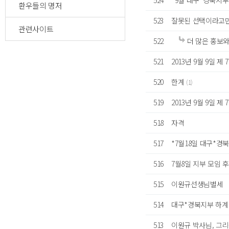
524
*9월 대구*경북지부
환우들의 명저
523
잘못된 선택이라고만
관련사이트
522
더 많은 홍보와
521
2013년 9월 9일 
520
한계
(1)
519
2013년 9월 9일 제
518
자격
517
*7월18일 대구*경
516
7월8일 지부 모임 
515
이원규선생님별세
514
대구*경북지부 하계 모
513
이원규 박사님, 그