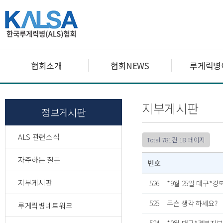
협회소개
협회NEWS
루게릭병
지부게시판
정보게시판
ALS 관련소식
Total 781건
18 페이지
자주하는 질문
번호
지부게시판
526
*9월 25일 대구*
525
무슨 생각 하세요?
루게릭병네트워크