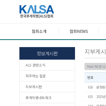
협회소개
협회NEWS
지부게시
정보게시판
ALS 관련소식
Total 781건
12
자주하는 질문
번호
지부게시판
616
문정림의
615
2015
루게릭병네트워크