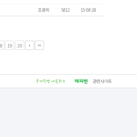
조광희
5812
15-08-28
8
19
20
관련사이트