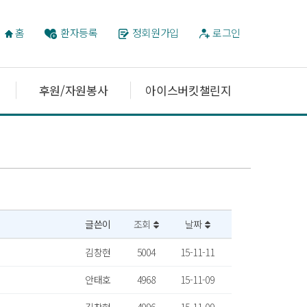
홈
환자등록
정회원가입
로그인
후원/자원봉사
아이스버킷챌린지
글쓴이
조회
날짜
김창현
5004
15-11-11
안태호
4968
15-11-09