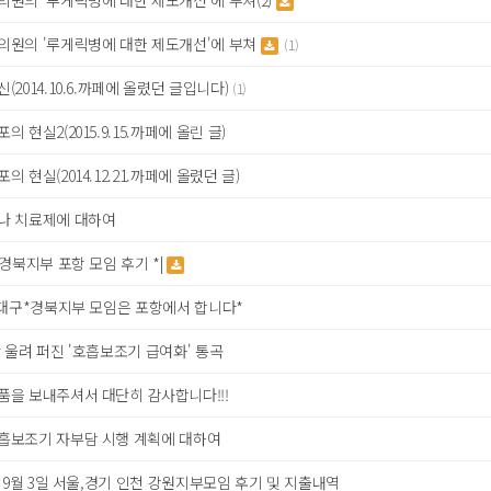
원의 '루게릭병에 대한 제도개선'에 부쳐(2)
의원의 '루게릭병에 대한 제도개선'에 부쳐
(1)
(2014.10.6.까페에 올렸던 글입니다)
(1)
의 현실2(2015.9.15.까페에 올린 글)
의 현실(2014.12.21.까페에 올렸던 글)
나 치료제에 대하여
,경북지부 포항 모임 후기 *|
 대구*경북지부 모임은 포항에서 합니다*
 울려 퍼진 '호흡보조기 급여화' 통곡
품을 보내주셔서 대단히 감사합니다!!!
흡보조기 자부담 시행 계획에 대하여
년 9월 3일 서울,경기 인천 강원지부모임 후기 및 지출내역