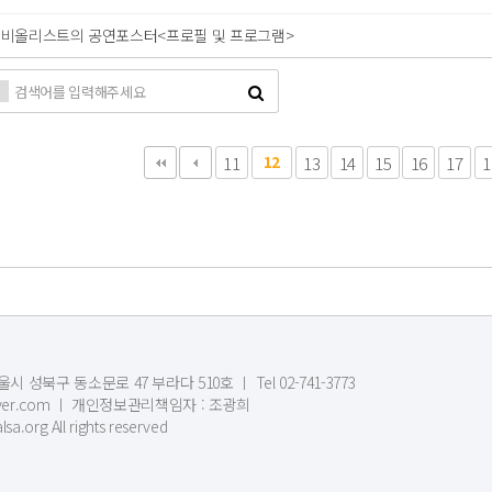
 비올리스트의 공연포스터<프로필 및 프로그램>
다음
맨끝
11
12
13
14
15
16
17
1
시 성북구 동소문로 47 부라다 510호 ㅣ Tel 02-741-3773
1@naver.com ㅣ 개인정보관리책임자 : 조광희
sa.org All rights reserved