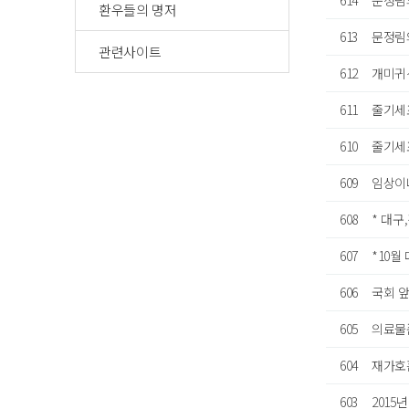
614
문정림의
환우들의 명저
613
문정림
관련사이트
612
개미귀신
611
줄기세포
610
줄기세포
609
임상이
608
* 대구
607
*10월
606
국회 앞
605
의료물
604
재가호
603
2015