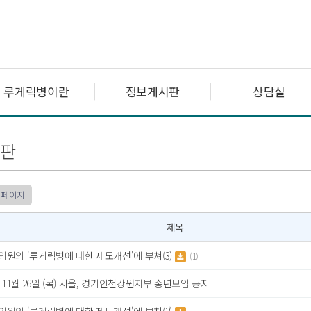
루게릭병이란
정보게시판
상담실
판
 페이지
제목
원의 '루게릭병에 대한 제도개선'에 부쳐(3)
(1)
년 11월 26일 (목) 서울, 경기인천강원지부 송년모임 공지