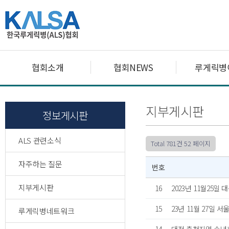
협회소개
협회NEWS
루게릭병
지부게시판
정보게시판
ALS 관련소식
Total 781건
52 페이지
자주하는 질문
번호
지부게시판
16
2023년 11월25일
15
23년 11월 27일
루게릭병네트워크