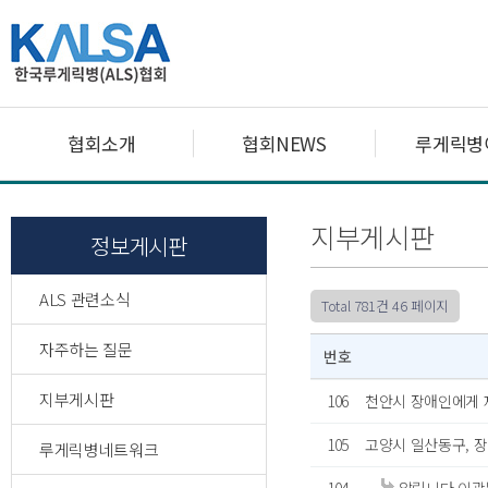
협회소개
협회NEWS
루게릭병
지부게시판
정보게시판
ALS 관련소식
Total 781건
46 페이지
자주하는 질문
번호
지부게시판
106
천안시 장애인에게 
105
고양시 일산동구, 장
루게릭병네트워크