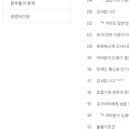
104
알립니다 이광
환우들의 명저
103
감사합니다
관련사이트
102
저희도 잘받았습
101
유의[16차 의료비
100
류동욱님께 감사드립
99
여러분의 도움이 필
98
장애인 통신료·전기
97
감사합니다.*^^*
96
호흡기에 관하여 
95
김구라씨에게 보낼 
94
여러분의 도움
93
물품기증건