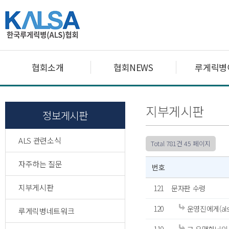
협회소개
협회NEWS
루게릭병
지부게시판
정보게시판
ALS 관련소식
Total 781건
45 페이지
자주하는 질문
번호
지부게시판
121
문자판 수령
120
운영진에게(al
루게릭병네트워크