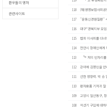
119
고 유맹화님의 
환우들의 명저
118
(재)생명보험사회공
관련사이트
117
''운동신경원질환''
116
대구*경북지부 모
115
협회 이사회를 다녀
114
천안시 장애인에게 
113
저의 빈자리를 
112
강마에 김명민을 만
111
선한 영향력. 박 승 
110
환자용품 기저귀 잘
109
고양시 일산동구, 장
108
석션기 구입에 대하