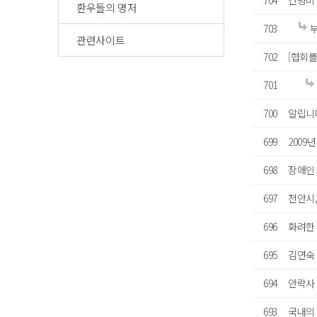
704
간병비 
환우들의 명저
703
부
관련사이트
702
[협회를
701
700
알립니
699
200
698
장애인 
697
천안시
696
화려한
695
김연숙 
694
안락사
693
국내의