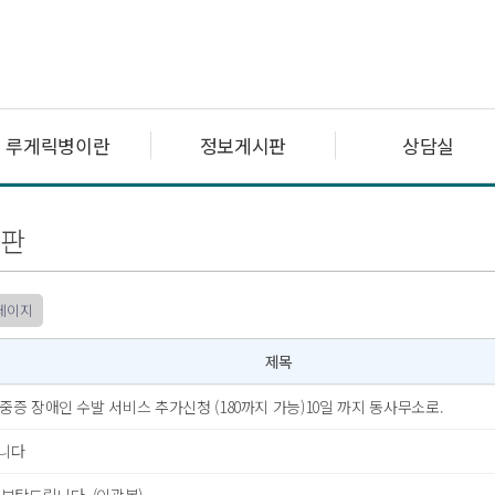
루게릭병이란
정보게시판
상담실
판
 페이지
제목
..중증 장애인 수발 서비스 추가신청 (180까지 가능)10일 까지 동사무소로.
니다