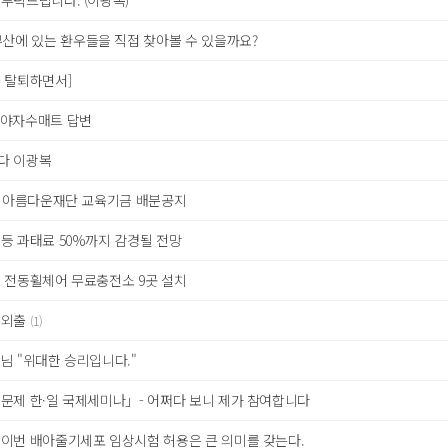
부탁드립니다. (이광복)
산에 있는 환우들을 직접 찾아볼 수 있을까요?
 탈퇴하면서]
야자수매트 답변
다 이광복
9년 아름다운재단 교육기금 배분공지
등 과태료 50%까지 감경될 전망
, 전동휠체어 무료충전소 9곳 설치
 외출
(1)
님 "위대한 승리입니다."
 문제 한·일 국제세미나」- 어쩌다 보니 제가 참여합니다
 이번 배아줄기세포 임상시험 허용은 큰 의미를 갖는다.