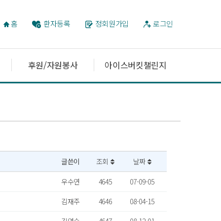
홈
환자등록
정회원가입
로그인
후원/자원봉사
아이스버킷챌린지
글쓴이
조회
날짜
우수연
4645
07-09-05
김재주
4646
08-04-15