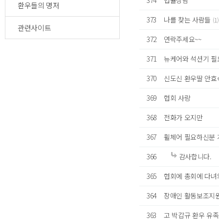
374
법률상담
환우들의 명저
373
나를 찾는 사람들
(1)
관련사이트
372
연락주세요~~
371
뉴케어와 석션기 필
370
신도신 환우딸 안효
369
협회 사랑
368
전화가 오지만
367
휠체어 필요하신분 
366
감사합니다.
365
협회에 총회에 다녀
364
장애인 활동보조지원
363
고 박갑규 환우 유족