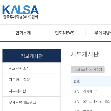
협회소개
협회NEWS
루게릭병
지부게시판
정보게시판
ALS 관련소식
Total 781건
28 페이지
자주하는 질문
번호
지부게시판
376
감사합니다.
375
오이도에서 만나요.
루게릭병네트워크