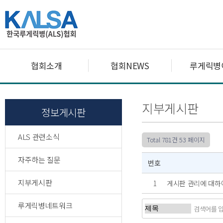
협회소개
협회NEWS
루게릭병
지부게시판
정보게시판
ALS 관련소식
Total 781건
53 페이지
자주하는 질문
번호
지부게시판
1
게시판 관리에 대
루게릭병네트워크