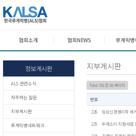
협회소개
협회NEWS
루게릭병
지부게시판
정보게시판
ALS 관련소식
Total 781건
38 페이지
자주하는 질문
번호
지부게시판
226
임상신경생리학 세계
225
두레소리 지원사업 
루게릭병네트워크