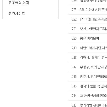
224
김명민 루게릭 환자
환우들의 명저
223
3월 한양대병원 루
관련사이트
222
[스크랩] 대한주택
221
부산 교통약자 콜택시
220
봄을 바라보며
219
이랜드복지재단 치료비 
218
김해시, '휠체어 긴
217
부평구, 희귀·난치성
216
광주시, 장애인활동
215
감사의 말씀 꼭 전
214
고 한병선님의 명복
213
루게릭병 진행에 대