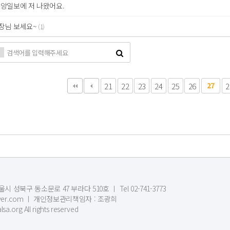
중앙일보에 저 나왔어요.
장님 보세요~
(1)
다음
맨끝
21
22
23
24
25
26
27
2
시 성북구 동소문로 47 부라다 510호 ㅣ Tel 02-741-3773
1@naver.com ㅣ 개인정보관리책임자 : 조광희
sa.org All rights reserved