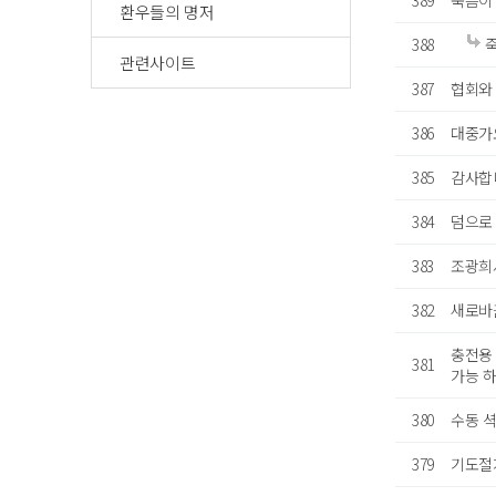
389
죽음이
환우들의 명저
388
죽
관련사이트
387
협회와
386
대중가
385
감사합
384
덤으로
383
조광희
382
새로바
충전용
381
가능 
380
수동 셕
379
기도절개