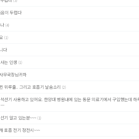
 두렵다
(3)
음이 두렵다
 나
(4)
요
(1)
니다
 사는 인생
(1)
사무국장님귀하
뀐 위루줄.. 그리고 호흡기 날숨소리
(2)
 석션기 사용하고 있어요. 한양대 병원내에 있는 동문 의료기에서 구입했는데 하
하…
선기 알고 있는분~~~
(1)
 호흡 전기 정전시~~~