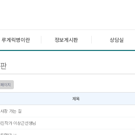
루게릭병이란
정보게시판
상담실
판
 페이지
제목
사장 가는 길
진작가 이상근선생님