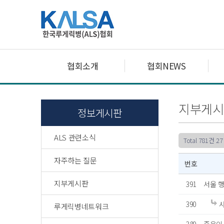
협회소개
협회NEWS
지부게시
정보게시판
ALS 관련소식
Total 781건
27
자주하는 질문
번호
지부게시판
391
서울 행
390
사
루게릭병네트워크