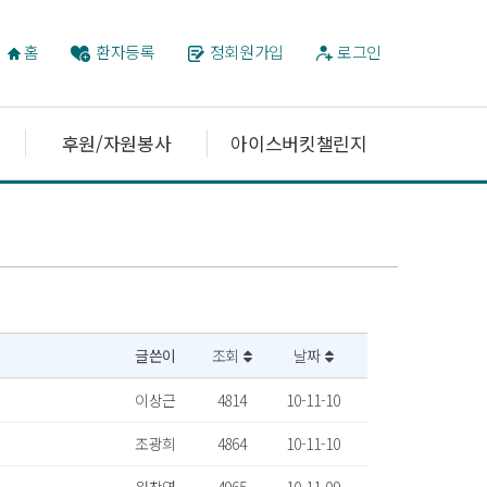
홈
환자등록
정회원가입
로그인
후원/자원봉사
아이스버킷챌린지
글쓴이
조회
날짜
이상근
4814
10-11-10
조광희
4864
10-11-10