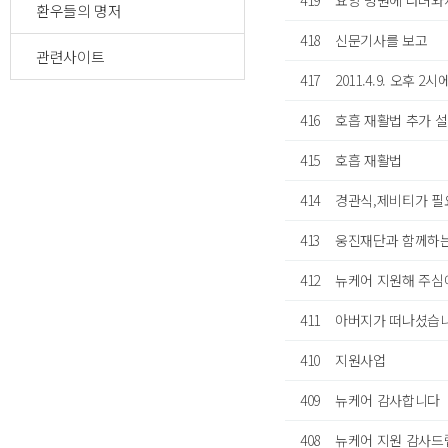
419
요양 병원에 다녀
환우들의 명저
418
신문기사를 보고
관련사이트
417
2011.4.9. 오후 2시
416
호흡 재활법 추가 설
415
호흡 재활법
414
경관식,제비티가 필
413
웅진재단과 함께하는
412
뉴케어 지원해 주심
411
아버지가 떠나셨습니다
410
지원사업
409
뉴케어 감사합니다
408
뉴케어 지원 감사드