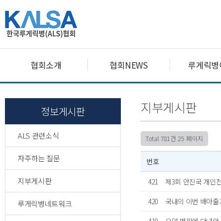
협회소개
협회NEWS
루게릭병
지부게시판
정보게시판
ALS 관련소식
Total 781건
25 페이지
자주하는 질문
번호
지부게시판
421
제3회 안진국 개인전 
420
국내의 이번 배아줄
루게릭병네트워크